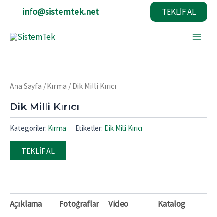
İçeriğe
info@sistemtek.net
TEKLİF AL
atla
Main
Men
Ana Sayfa
/
Kırma
/ Dik Milli Kırıcı
Dik Milli Kırıcı
Kategoriler:
Kırma
Etiketler:
Dik Milli Kırıcı
TEKLİF AL
Açıklama
Fotoğraflar
Video
Katalog