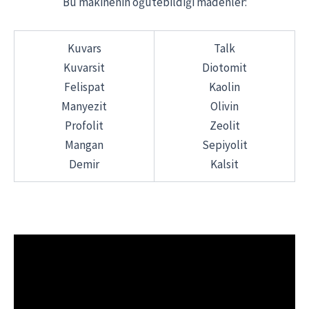
Bu makinenin öğütebildiği madenler:
Kuvars
Talk
Kuvarsit
Diotomit
Felispat
Kaolin
Manyezit
Olivin
Profolit
Zeolit
Mangan
Sepiyolit
Demir
Kalsit